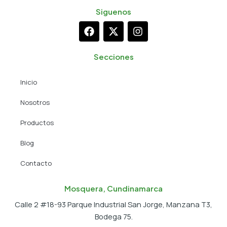
Siguenos
F
X
I
a
-
n
c
t
s
e
w
t
Secciones
b
i
a
o
t
g
Inicio
o
t
r
k
e
a
Nosotros
r
m
Productos
Blog
Contacto
Mosquera, Cundinamarca
Calle 2 #18-93 Parque Industrial San Jorge, Manzana T3,
Bodega 75.