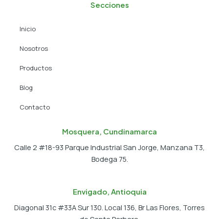
e
w
t
Secciones
b
i
a
o
t
g
Inicio
o
t
r
k
e
a
Nosotros
r
m
Productos
Blog
Contacto
Mosquera, Cundinamarca
Calle 2 #18-93 Parque Industrial San Jorge, Manzana T3,
Bodega 75.
Envigado, Antioquia
Diagonal 31c #33A Sur 130. Local 136, Br Las Flores, Torres
de Santa Barbara.