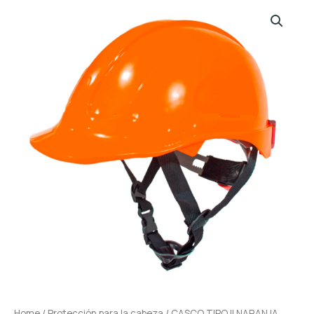
Home
/
Protección para la cabeza
/ CASCO TIPO II NARANJA