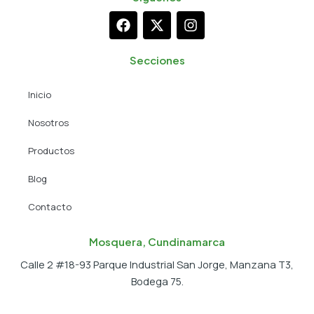
F
X
I
a
-
n
c
t
s
e
w
t
Secciones
b
i
a
o
t
g
Inicio
o
t
r
k
e
a
Nosotros
r
m
Productos
Blog
Contacto
Mosquera, Cundinamarca
Calle 2 #18-93 Parque Industrial San Jorge, Manzana T3,
Bodega 75.