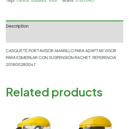
Tags:
careta
,
soldador
,
visor
Brand:
STEELPRO
Description
Additional information
CASQUETE PORTAVISOR AMARILLO PARA ADAPTAR VISOR
PARA ESMERILAR CON SUSPENSIÓN RACHET. REFERENCIA:
201800280047
Related products