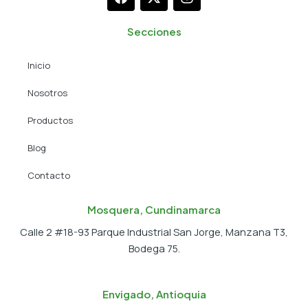
a
-
n
c
t
s
e
w
t
Secciones
b
i
a
o
t
g
Inicio
o
t
r
k
e
a
Nosotros
r
m
Productos
Blog
Contacto
Mosquera, Cundinamarca
Calle 2 #18-93 Parque Industrial San Jorge, Manzana T3,
Bodega 75.
Envigado, Antioquia