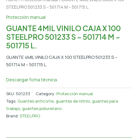
STEELPRO 501233 S – 501714 M – 501715 L.
Protección manual
GUANTE 4MIL VINILO CAJA X 100
STEELPRO 501233 S – 501714 M –
501715 L.
GUANTE 4MIL VINILO CAJA X 100 STEELPRO 501233 S –
501714 M – 501715 L.
Descargar ficha técnica
SKU:
501233
Category:
Protección manual
Tags:
Guantes anticorte
,
guantes de nitrilo
,
guantes para
trabajo
,
guantes poliuretano
Brand:
STEELPRO