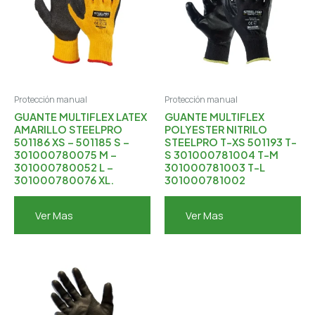
Protección manual
Protección manual
GUANTE MULTIFLEX LATEX
GUANTE MULTIFLEX
AMARILLO STEELPRO
POLYESTER NITRILO
501186 XS – 501185 S –
STEELPRO T-XS 501193 T-
301000780075 M –
S 301000781004 T-M
301000780052 L –
301000781003 T-L
301000780076 XL.
301000781002
Ver Mas
Ver Mas