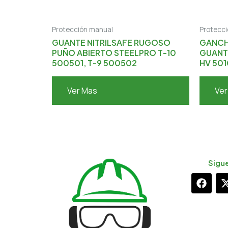
Protección manual
Protecc
GUANTE NITRILSAFE RUGOSO
GANCH
PUÑO ABIERTO STEELPRO T-10
GUANT
500501, T-9 500502
HV 501
Ver Mas
Ver
Sigu
F
a
c
e
b
i