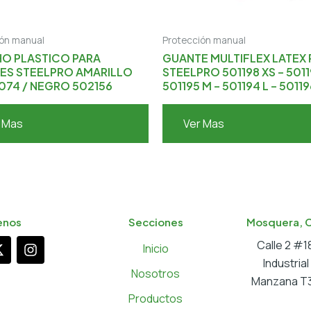
ión manual
Protección manual
O PLASTICO PARA
GUANTE MULTIFLEX LATEX
ES STEELPRO AMARILLO
STEELPRO 501198 XS – 5011
074 / NEGRO 502156
501195 M – 501194 L – 50119
 Mas
Ver Mas
enos
Secciones
Mosquera, 
X
I
Calle 2 #
Inicio
-
n
Industria
t
s
Nosotros
Manzana T3
w
t
a
Productos