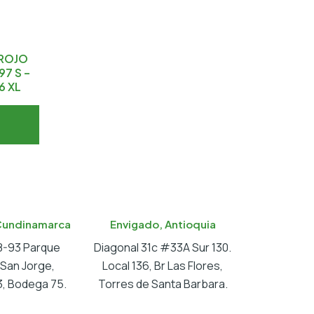
 ROJO
97 S –
6 XL
Cundinamarca
Envigado, Antioquia
18-93 Parque
Diagonal 31c #33A Sur 130.
l San Jorge,
Local 136, Br Las Flores,
, Bodega 75.
Torres de Santa Barbara.