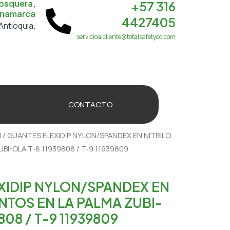
osquera,
+57 316
namarca
4427405
Antioquia.
servicioalcliente@totalsafetyco.com
CONTACTO
l
/ GUANTES FLEXIDIP NYLON/SPANDEX EN NITRILO
BI-OLA T-8 11939808 / T-9 11939809
XIDIP NYLON/SPANDEX EN
NTOS EN LA PALMA ZUBI-
808 / T-9 11939809