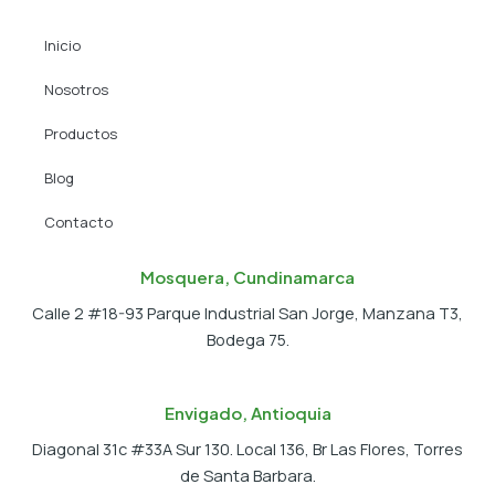
b
i
a
o
t
g
Inicio
o
t
r
k
e
a
Nosotros
r
m
Productos
Blog
Contacto
Mosquera, Cundinamarca
Calle 2 #18-93 Parque Industrial San Jorge, Manzana T3,
Bodega 75.
Envigado, Antioquia
Diagonal 31c #33A Sur 130. Local 136, Br Las Flores, Torres
de Santa Barbara.