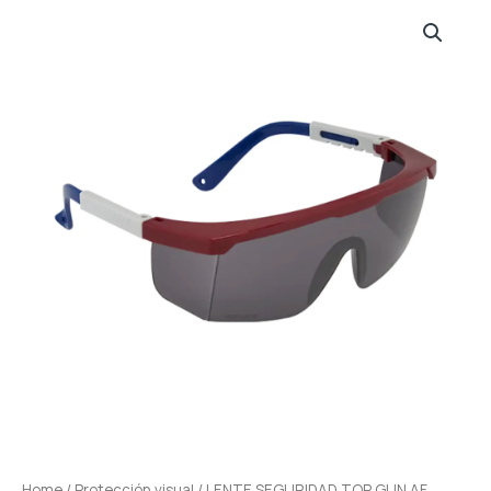
Home
/
Protección visual
/ LENTE SEGURIDAD TOP GUN AF