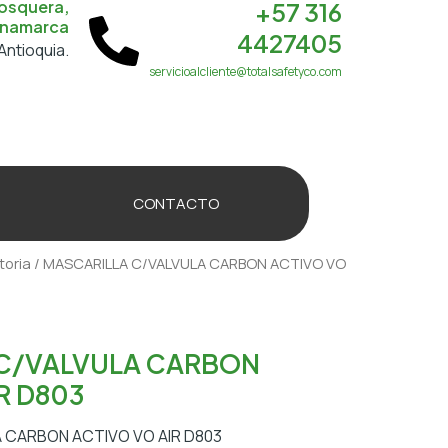
osquera,
+57 316
namarca
4427405
Antioquia.
servicioalcliente@totalsafetyco.com
CONTACTO
toria
/ MASCARILLA C/VALVULA CARBON ACTIVO VO
 C/VALVULA CARBON
R D803
 CARBON ACTIVO VO AIR D803