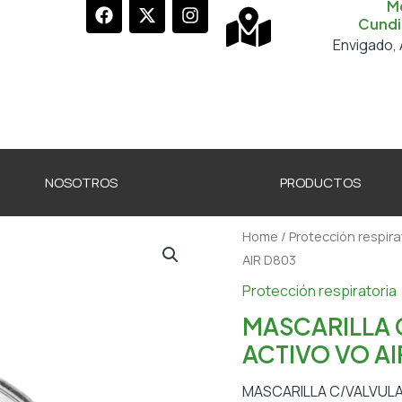
F
X
I
M
a
-
n
Cundi
c
t
s
Envigado, 
e
w
t
b
i
a
o
t
g
o
t
r
k
e
a
r
m
NOSOTROS
PRODUCTOS
Home
/
Protección respira
AIR D803
Protección respiratoria
MASCARILLA
ACTIVO VO AI
MASCARILLA C/VALVULA