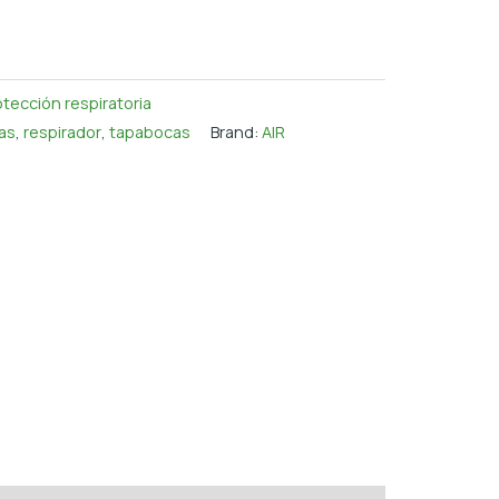
otección respiratoria
las
,
respirador
,
tapabocas
Brand:
AIR