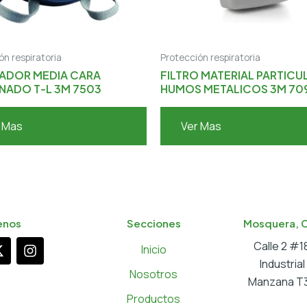
ón respiratoria
Protección respiratoria
RADOR MEDIA CARA
FILTRO MATERIAL PARTIC
NADO T-L 3M 7503
HUMOS METALICOS 3M 70
 Mas
Ver Mas
enos
Secciones
Mosquera, 
X
I
Calle 2 #
Inicio
-
n
Industria
t
s
Nosotros
Manzana T3
w
t
a
Productos