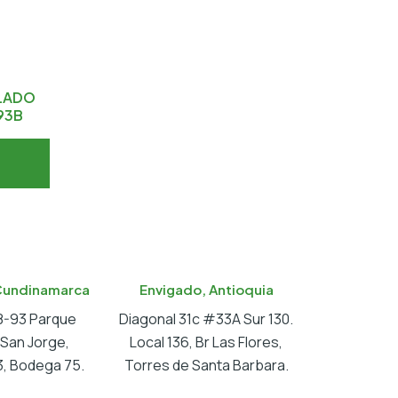
ULADO
93B
Cundinamarca
Envigado, Antioquia
18-93 Parque
Diagonal 31c #33A Sur 130.
l San Jorge,
Local 136, Br Las Flores,
, Bodega 75.
Torres de Santa Barbara.