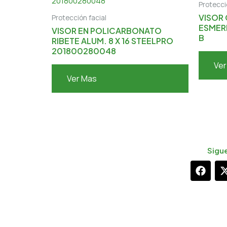
Protecci
VISOR 
Protección facial
ESMER
VISOR EN POLICARBONATO
B
RIBETE ALUM. 8 X 16 STEELPRO
201800280048
Ver
Ver Mas
Sigu
F
a
c
e
b
i
o
o