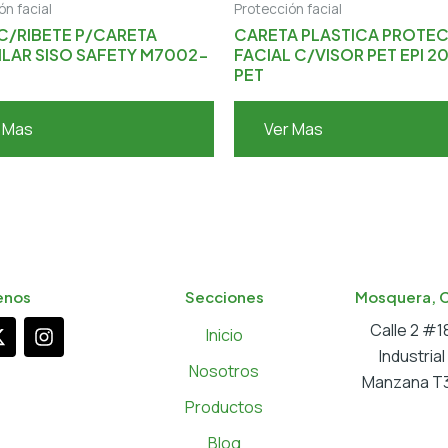
ón facial
Protección facial
C/RIBETE P/CARETA
CARETA PLASTICA PROTE
ILAR SISO SAFETY M7002-
FACIAL C/VISOR PET EPI 2
PET
 Mas
Ver Mas
enos
Secciones
Mosquera, 
X
I
Calle 2 #
Inicio
-
n
Industria
t
s
Nosotros
Manzana T3
w
t
a
Productos
t
g
t
r
Blog