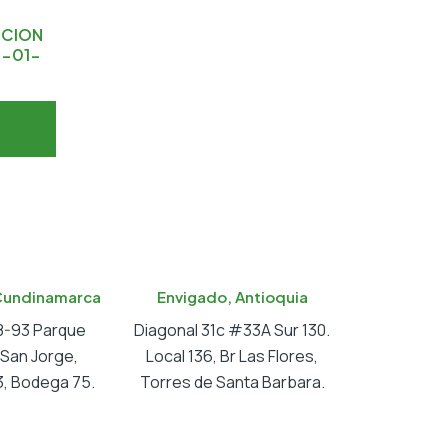
CCION
0-01-
Cundinamarca
Envigado, Antioquia
18-93 Parque
Diagonal 31c #33A Sur 130.
l San Jorge,
Local 136, Br Las Flores,
, Bodega 75.
Torres de Santa Barbara.