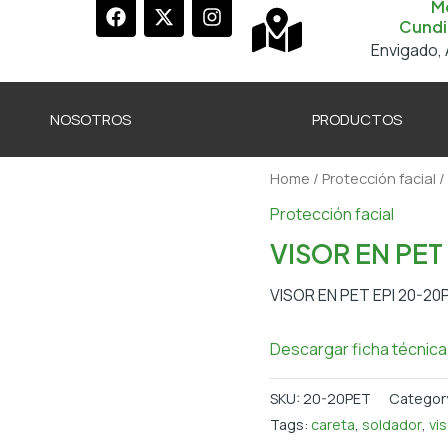
F
X
I
M
a
-
n
Cundi
c
t
s
Envigado, 
e
w
t
b
i
a
o
t
g
NOSOTROS
PRODUCTOS
o
t
r
k
e
a
r
m
Home
/
Protección facial
/
Protección facial
VISOR EN PET
VISOR EN PET EPI 20-20
Descargar ficha técnica
SKU:
20-20PET
Categor
Tags:
careta
,
soldador
,
vis