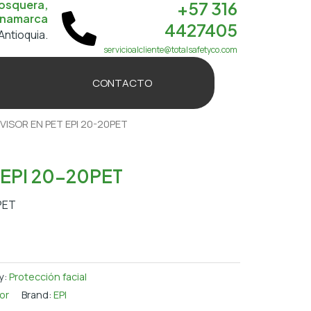
osquera,
+57 316
namarca
4427405
Antioquia.
servicioalcliente@totalsafetyco.com
CONTACTO
 VISOR EN PET EPI 20-20PET
 EPI 20-20PET
PET
y:
Protección facial
or
Brand:
EPI