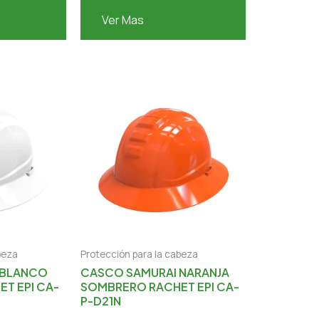
Ver Mas
beza
Protección para la cabeza
 BLANCO
CASCO SAMURAI NARANJA
T EPI CA-
SOMBRERO RACHET EPI CA-
P-D21N