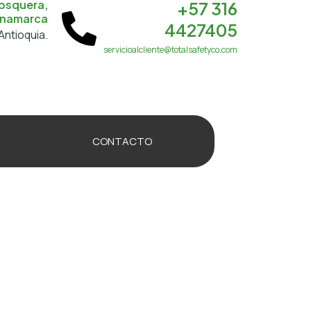
osquera,
+57 316
namarca
4427405
Antioquia.
servicioalcliente@totalsafetyco.com
CONTACTO