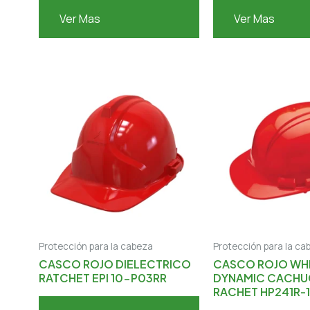
Ver Mas
Ver Mas
Protección para la cabeza
Protección para la ca
CASCO ROJO DIELECTRICO
CASCO ROJO WH
RATCHET EPI 10-P03RR
DYNAMIC CACH
RACHET HP241R-