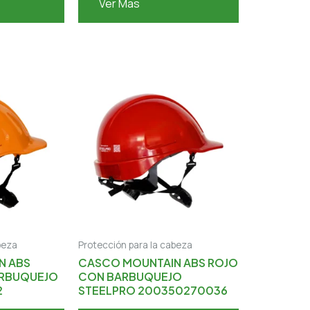
Ver Mas
beza
Protección para la cabeza
N ABS
CASCO MOUNTAIN ABS ROJO
ARBUQUEJO
CON BARBUQUEJO
2
STEELPRO 200350270036