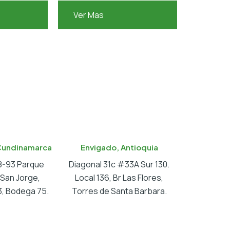
Ver Mas
Cundinamarca
Envigado, Antioquia
18-93 Parque
Diagonal 31c #33A Sur 130.
l San Jorge,
Local 136, Br Las Flores,
, Bodega 75.
Torres de Santa Barbara.